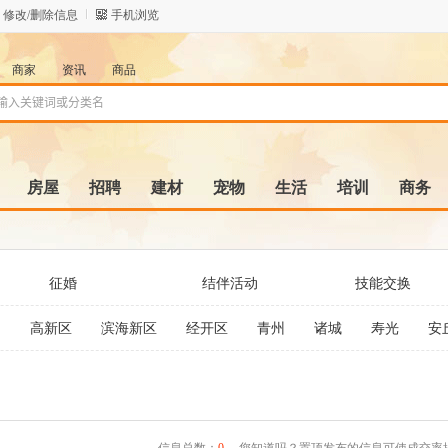
修改/删除信息
手机浏览
商家
资讯
商品
房屋
招聘
建材
宠物
生活
培训
商务
征婚
结伴活动
技能交换
文
高新区
滨海新区
经开区
青州
诸城
寿光
安
信息总数：
0
，您知道吗？置顶发布的信息可使成交率提