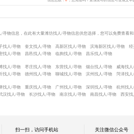
人/寻物信息，在此有大量潍坊找人/寻物信息供您选择，您可以免费查看和
子找人/寻物
奎文找人/寻物
高新区找人/寻物
滨海新区找人/寻物
经
密找人/寻物
昌邑找人/寻物
临朐找人/寻物
昌乐找人/寻物
博找人/寻物
枣庄找人/寻物
东营找人/寻物
烟台找人/寻物
威海找人
沂找人/寻物
德州找人/寻物
聊城找人/寻物
滨州找人/寻物
菏泽找人
津找人/寻物
重庆找人/寻物
广州找人/寻物
深圳找人/寻物
杭州找人
武汉找人/寻物
长沙找人/寻物
南京找人/寻物
南昌找人/寻物
西安找
扫一扫，访问手机站
关注微信公众号