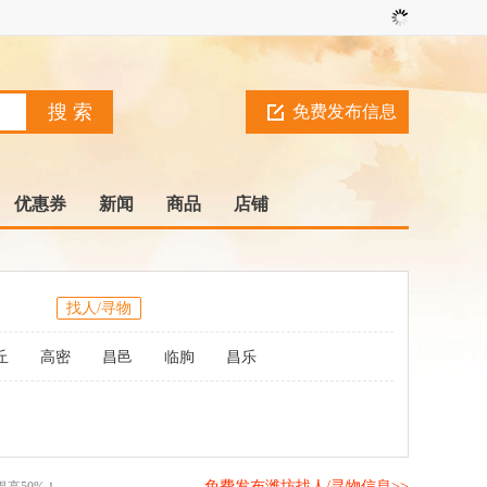
免费发布信息
优惠券
新闻
商品
店铺
找人/寻物
丘
高密
昌邑
临朐
昌乐
免费发布潍坊找人/寻物信息>>
高50%！