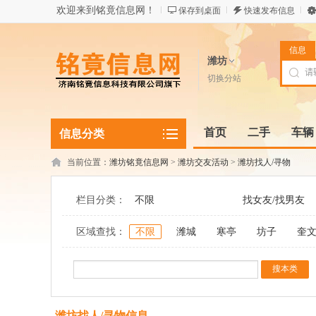
欢迎来到铭竟信息网！
保存到桌面
快速发布信息
信息
潍坊
切换分站
首页
二手
车辆
信息分类
当前位置：
潍坊铭竟信息网
>
潍坊交友活动
>
潍坊找人/寻物
栏目分类：
不限
找女友/找男友
区域查找：
不限
潍城
寒亭
坊子
奎
潍坊找人/寻物信息