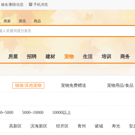
修改/删除信息
手机浏览
商家
资讯
商品
房屋
招聘
建材
宠物
生活
培训
商务
猫猫/其他宠物
宠物免费赠送
宠物用品/食品
它
00~5000
5000~10000
10000以上
文
高新区
滨海新区
经开区
青州
诸城
寿光
安