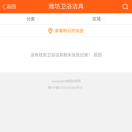
潍坊卫浴洁具
返回
分类
区域
查看附近的信息
没有找到卫浴洁具相关信息记录！
返回
©copyright铭竟信息网
鲁ICP备2025202282号-5