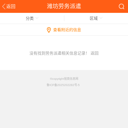
潍坊劳务派遣
返回
分类
区域
查看附近的信息
没有找到劳务派遣相关信息记录！
返回
©copyright铭竟信息网
鲁ICP备2025202282号-5