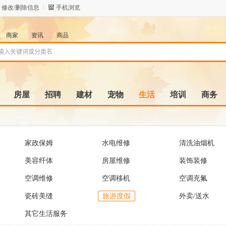
修改/删除信息
手机浏览
商家
资讯
商品
房屋
招聘
建材
宠物
生活
培训
商务
家政保姆
水电维修
清洗油烟机
美容纤体
房屋维修
装饰装修
空调维修
空调移机
空调充氟
瓷砖美缝
旅游度假
外卖/送水
其它生活服务