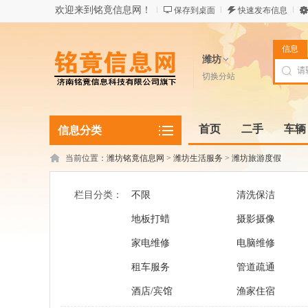
欢迎来到铭竟信息网！
保存到桌面
快速发布信息
信息
潍坊
切换分站
首页
二手
车辆
信息分类
当前位置：
潍坊铭竟信息网
>
潍坊生活服务
>
潍坊旅游度假
栏目分类：
不限
清洗保洁
地板打蜡
摄影摄像
家电维修
电脑维修
租车服务
管道疏通
酒店/宾馆
渔家住宿