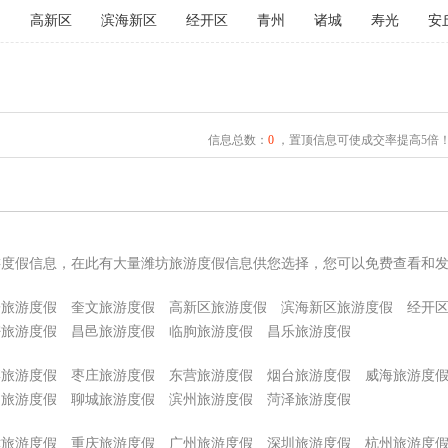
文
高新区
滨海新区
经开区
青州
诸城
寿光
安
信息总数：
0
，置顶信息可使成交率提高5倍
游度假信息，在此有大量潍坊旅游度假信息供您选择，您可以免费查看和
子旅游度假
奎文旅游度假
高新区旅游度假
滨海新区旅游度假
经开
密旅游度假
昌邑旅游度假
临朐旅游度假
昌乐旅游度假
博旅游度假
枣庄旅游度假
东营旅游度假
烟台旅游度假
威海旅游度
州旅游度假
聊城旅游度假
滨州旅游度假
菏泽旅游度假
津旅游度假
重庆旅游度假
广州旅游度假
深圳旅游度假
杭州旅游度