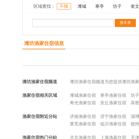
区域查找：
不限
潍城
寒亭
坊子
奎
潍坊渔家住宿信息
潍坊渔家住宿频道
潍坊渔家住宿频道为您提供潍坊渔
渔家住宿相关区域
潍城渔家住宿
寒亭渔家住宿
坊
寿光渔家住宿
安丘渔家住宿
高
渔家住宿附近分站
济南渔家住宿
济宁渔家住宿
淄
莱芜渔家住宿
临沂渔家住宿
德
渔家住宿热门分站
北京渔家住宿
上海渔家住宿
天