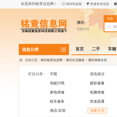
欢迎来到铭竟信息网！
保存到桌面
快速发布信息
信息
潍坊
切换分站
首页
二手
车辆
信息分类
当前位置：
潍坊铭竟信息网
>
潍坊生活服务
>
潍坊渔家住宿
栏目分类：
不限
清洗保洁
地板打蜡
摄影摄像
家电维修
电脑维修
租车服务
管道疏通
酒店/宾馆
渔家住宿