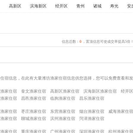
文
高新区
滨海新区
经开区
青州
诸城
寿光
安
信息总数：
0
，置顶信息可使成交率提高5倍
家住宿信息，在此有大量潍坊渔家住宿信息供您选择，您可以免费查看和
子渔家住宿
奎文渔家住宿
高新区渔家住宿
滨海新区渔家住宿
经开
密渔家住宿
昌邑渔家住宿
临朐渔家住宿
昌乐渔家住宿
博渔家住宿
枣庄渔家住宿
东营渔家住宿
烟台渔家住宿
威海渔家住
州渔家住宿
聊城渔家住宿
滨州渔家住宿
菏泽渔家住宿
津渔家住宿
重庆渔家住宿
广州渔家住宿
深圳渔家住宿
杭州渔家住