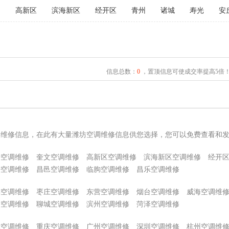
文
高新区
滨海新区
经开区
青州
诸城
寿光
安
信息总数：
0
，置顶信息可使成交率提高5倍
调维修信息，在此有大量潍坊空调维修信息供您选择，您可以免费查看和
子空调维修
奎文空调维修
高新区空调维修
滨海新区空调维修
经开
密空调维修
昌邑空调维修
临朐空调维修
昌乐空调维修
博空调维修
枣庄空调维修
东营空调维修
烟台空调维修
威海空调维
州空调维修
聊城空调维修
滨州空调维修
菏泽空调维修
津空调维修
重庆空调维修
广州空调维修
深圳空调维修
杭州空调维