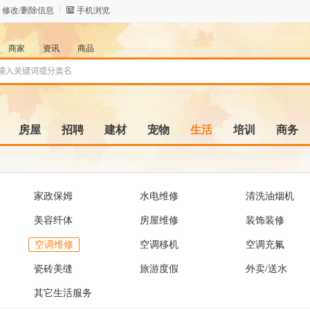
修改/删除信息
手机浏览
商家
资讯
商品
房屋
招聘
建材
宠物
生活
培训
商务
家政保姆
水电维修
清洗油烟机
美容纤体
房屋维修
装饰装修
空调维修
空调移机
空调充氟
瓷砖美缝
旅游度假
外卖/送水
其它生活服务