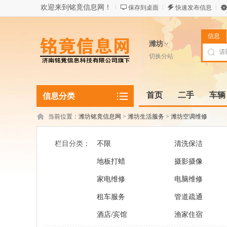
欢迎来到铭竟信息网！
保存到桌面
快速发布信息
信息
潍坊
切换分站
首页
二手
车辆
信息分类
当前位置：
潍坊铭竟信息网
>
潍坊生活服务
>
潍坊空调维修
栏目分类：
不限
清洗保洁
地板打蜡
摄影摄像
家电维修
电脑维修
租车服务
管道疏通
酒店/宾馆
渔家住宿