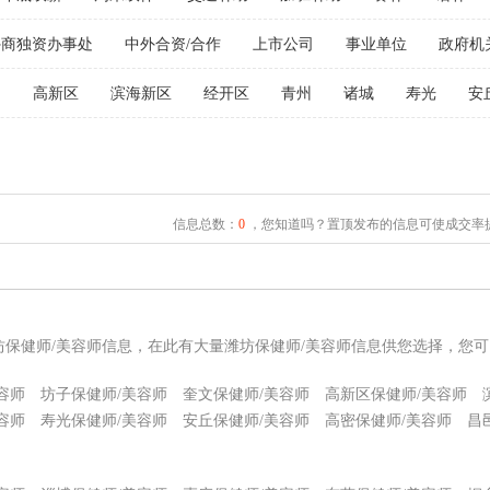
外商独资办事处
中外合资/合作
上市公司
事业单位
政府机
文
高新区
滨海新区
经开区
青州
诸城
寿光
安
信息总数：
0
，您知道吗？置顶发布的信息可使成交率提
坊保健师/美容师信息，在此有大量潍坊保健师/美容师信息供您选择，您
容师
坊子保健师/美容师
奎文保健师/美容师
高新区保健师/美容师
容师
寿光保健师/美容师
安丘保健师/美容师
高密保健师/美容师
昌