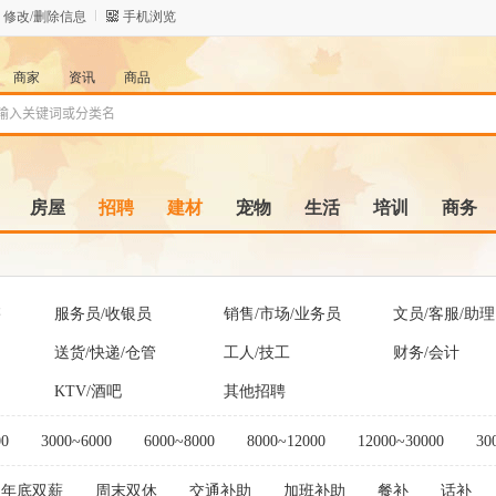
修改/删除信息
手机浏览
商家
资讯
商品
房屋
招聘
建材
宠物
生活
培训
商务
售
服务员/收银员
销售/市场/业务员
文员/客服/助理
送货/快递/仓管
工人/技工
财务/会计
KTV/酒吧
其他招聘
00
3000~6000
6000~8000
8000~12000
12000~30000
30
年底双薪
周末双休
交通补助
加班补助
餐补
话补