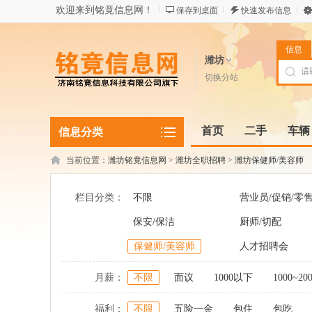
欢迎来到铭竟信息网！
保存到桌面
快速发布信息
信息
潍坊
切换分站
首页
二手
车辆
信息分类
当前位置：
潍坊铭竟信息网
>
潍坊全职招聘
>
潍坊保健师/美容师
栏目分类：
不限
营业员/促销/零
保安/保洁
厨师/切配
保健师/美容师
人才招聘会
月薪：
不限
面议
1000以下
1000~20
福利：
不限
五险一金
包住
包吃