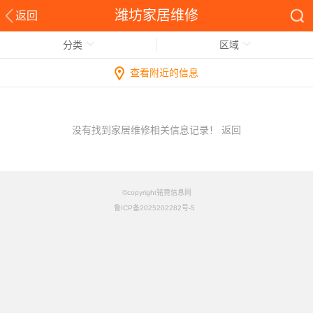
潍坊家居维修
返回
分类
区域
查看附近的信息
没有找到家居维修相关信息记录！
返回
©copyright铭竟信息网
鲁ICP备2025202282号-5