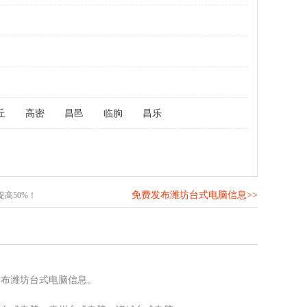
丘
高密
昌邑
临朐
昌乐
免费发布潍坊台式电脑信息>>
高50%！
发布潍坊台式电脑信息。