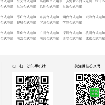
子台式电脑
奎文台式电脑
高新区台式电脑
滨海新区台式电脑
经开
密台式电脑
昌邑台式电脑
临朐台式电脑
昌乐台式电脑
博台式电脑
枣庄台式电脑
东营台式电脑
烟台台式电脑
威海台式电
州台式电脑
聊城台式电脑
滨州台式电脑
菏泽台式电脑
津台式电脑
重庆台式电脑
广州台式电脑
深圳台式电脑
杭州台式电
沙台式电脑
南京台式电脑
南昌台式电脑
西安台式电脑
成都台式电
扫一扫，访问手机站
关注微信公众号