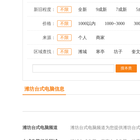
新旧程度：
不限
全新
9成新
7成新
5
价格：
不限
1000以内
1000~3000
30
来源：
不限
个人
商家
区域查找：
不限
潍城
寒亭
坊子
奎
潍坊台式电脑信息
潍坊台式电脑频道
潍坊台式电脑频道为您提供潍坊台